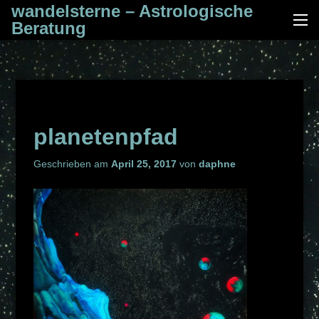
Zum
wandelsterne – Astrologische
Me
Inhalt
Beratung
springen
planetenpfad
Geschrieben am
April 25, 2017
von
daphne